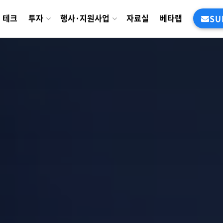
테크
투자
행사·지원사업
자료실
베타랩
SU