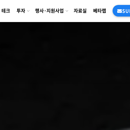
테크
투자
행사·지원사업
자료실
베타랩
SU